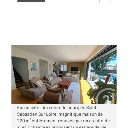
ST SEBASTIEN SUR LOIRE 44
2
220 m
, 9 pièces
Ref : 103936
Maison à vendre
686 400 €
Visiter le site dédié
Exclusivité ! Au coeur du bourg de Saint
Sébastien Sur Loire, magnifique maison de
220 m² entièrement rénovée par un architecte
avec 7 chambres proposant un espace de vie