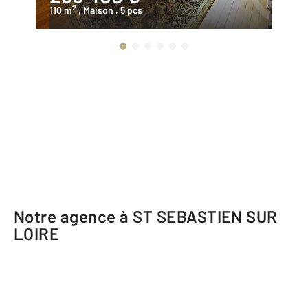
2
110 m
, Maison
, 5 pcs
93
Notre agence à ST SEBASTIEN SUR
LOIRE