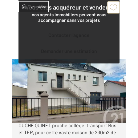
Vous êtes acquéreur et vendeur,
Exclusivité
nos agents immobiliers peuvent vous
accompagner dans vos projets
Contacter l'agence
Demander une estimation
ST SEBASTIEN SUR LOIRE 44
2
139,18 m
, 6 pièces
Ref : 99113
Maison à vendre
392 600 €
SAINT SEBASTIEN SUR LOIRE QUARTIER
OUCHE QUINET proche collège, transport Bus
et TER, pour cette vaste maison de 230m2 de