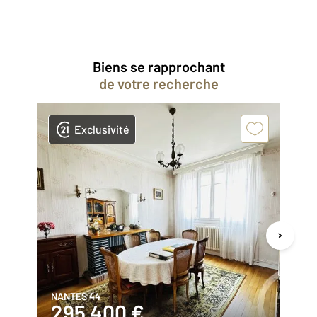
Biens se rapprochant
de votre recherche
Exclusivité
NANTES 44
VE
295 400 €
4