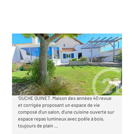
ST SEBASTIEN SUR LOIRE 44
2
93,93 m
, 5 pièces
Ref : 104142
Maison à vendre
355 500 €
SAINT SEBASTIEN SUR LOIRE QUARTIER DE L
'OUCHE QUINET. Maison des années 40 revue
et corrigée proposant un espace de vie
composé d'un salon, d'une cuisine ouverte sur
espace repas lumineux avec poêle à bois,
toujours de plain ...