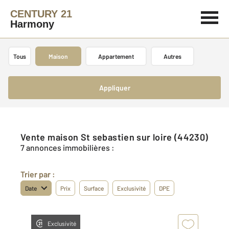
CENTURY 21
Harmony
Tous
Maison
Appartement
Autres
Appliquer
Vente maison St sebastien sur loire (44230)
7 annonces immobilières :
Trier par :
Date
Prix
Surface
Exclusivité
DPE
Exclusivité