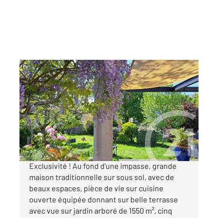
ST SEBASTIEN SUR LOIRE 44
2
175 m
, 6 pièces
Ref : 100811
Maison à vendre
520 500 €
Visiter le site dédié
Exclusivité ! Au fond d'une impasse, grande
maison traditionnelle sur sous sol, avec de
beaux espaces, pièce de vie sur cuisine
ouverte équipée donnant sur belle terrasse
avec vue sur jardin arboré de 1550 m², cinq