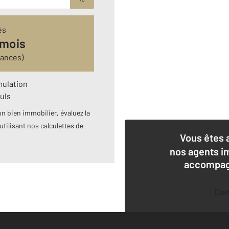
és
 mois
rances)
mulation
uls
n bien immobilier, évaluez la
utilisant nos calculettes de
Vous êtes 
nos agents i
accompagn
Co
Deman