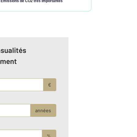
Émissions de CO2 très importantes
sualités
ement
€
années
%