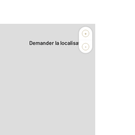
+
Demander la localisation
-
r le détail]