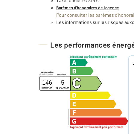
Taxe foncière : 819 €
Barèmes d'honoraires de l'agence
Pour consulter les barèmes d'honorair
Les informations sur les risques auxq
Les performances énerg
logement extrêmement performant
consommation
(énergie primaire)
émissions
146
5
2
2
kg CO
/m
.an
kWh/m
.an
2
logement extrêmement peu performant