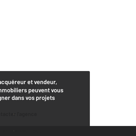
acquéreur et vendeur,
mmobiliers peuvent vous
er dans vos projets
ntacter l'agence
der une estimation