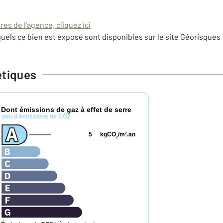
es de l'agence, cliquez ici
uels ce bien est exposé sont disponibles sur le site Géorisques 
étiques
Dont émissions de gaz à effet de serre
*
peu d'émissions de CO2
5
kgCO
/m
.an
2
2