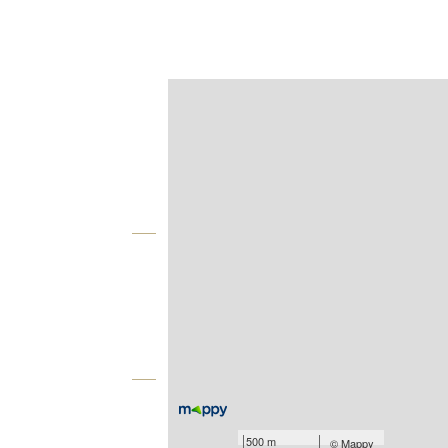
Afficher sur la carte :
Agence
Vue globale
2
Surface totale : 130 m
2
Surface terrain : 907 m
Équipements
Les plus
500 m
©
Mappy