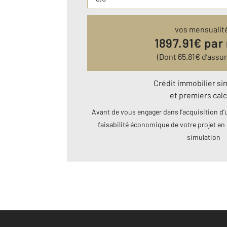
vos mensualit
1897.91
€ par
(Dont
65.81
€ d’assu
Crédit immobilier si
et premiers calc
Avant de vous engager dans l’acquisition d’u
faisabilité économique de votre projet en 
simulation