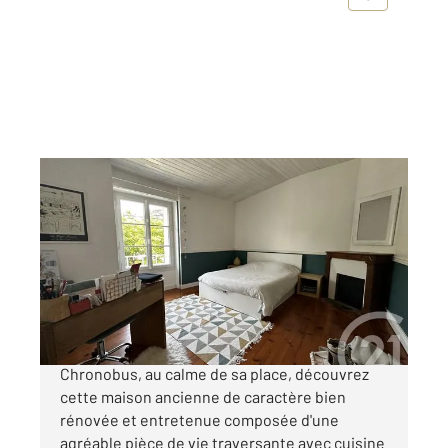
BASSE GOULAINE 44
2
105 m
, 4 pièces
Ref : 103520
Maison à vendre
366 800 €
BASSE GOULAINE, proche du centre-ville et du
Chronobus, au calme de sa place, découvrez
cette maison ancienne de caractère bien
rénovée et entretenue composée d'une
agréable pièce de vie traversante avec cuisine