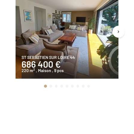
ST SEBASTIEN SUR LOIRE 44
ST
686 400 €
3
2
220 m
, Maison
, 9 pcs
98