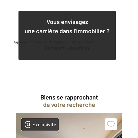
1
Vous envisagez
une carrière dans l'immobilier ?
Agence immobilière
Vente
Vente maison
Découvrir nos offres
Biens se rapprochant
de votre recherche
Exclusivité