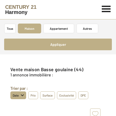
CENTURY 21
Harmony
Tous
Maison
Appartement
Autres
Appliquer
Vente maison Basse goulaine (44)
1 annonce immobilière :
Trier par :
Date
Prix
Surface
Exclusivité
DPE